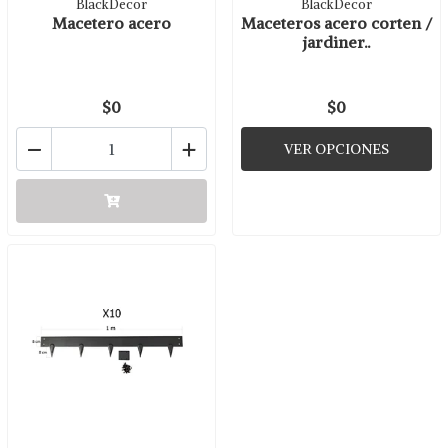
BlackDecor
BlackDecor
Macetero acero
Maceteros acero corten /
jardiner..
$0
$0
-
+
VER OPCIONES